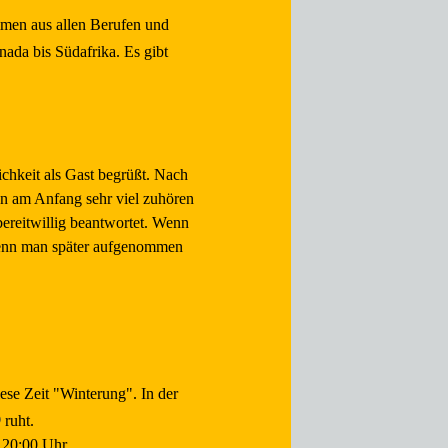
mmen aus allen Berufen und
anada bis Südafrika. Es gibt
ichkeit als Gast begrüßt. Nach
an am Anfang sehr viel zuhören
bereitwillig beantwortet. Wenn
Wenn man später aufgenommen
ese Zeit "Winterung". In der
®
ruht.
m 20:00 Uhr.