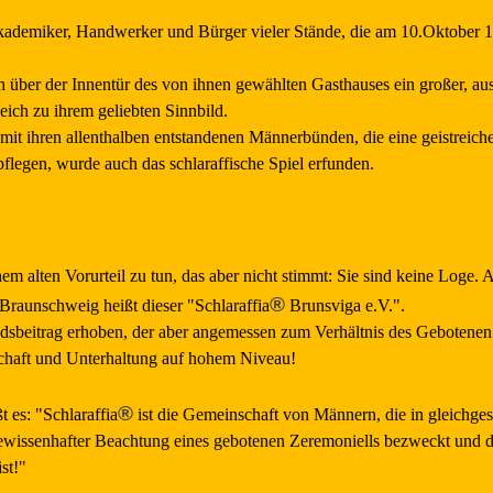
kademiker, Handwerker und Bürger vieler Stände, die am 10.Oktober 1
ich über der Innentür des von ihnen gewählten Gasthauses ein großer, a
eich zu ihrem geliebten Sinnbild.
 mit ihren allenthalben entstandenen Männerbünden, die eine geistreich
flegen, wurde auch das schlaraffische Spiel erfunden.
em alten Vorurteil zu tun, das aber nicht stimmt: Sie sind keine Loge. 
®
 Braunschweig heißt dieser "Schlaraffia
Brunsviga e.V.".
edsbeitrag erhoben, der aber angemessen zum Verhältnis des Gebotenen
schaft und Unterhaltung auf hohem Niveau!
®
t es: "Schlaraffia
ist die Gemeinschaft von Männern, die in gleichges
wissenhafter Beachtung eines gebotenen Zeremoniells bezweckt und d
st!"