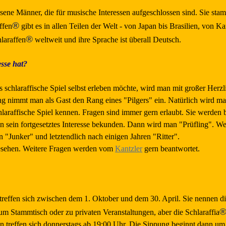
sene Männer, die für musische Interessen aufgeschlossen sind. Sie sta
®
ffen
gibt es in allen Teilen der Welt - von Japan bis Brasilien, von K
®
laraffen
weltweit und ihre Sprache ist überall Deutsch.
sse hat?
 schlaraffische Spiel selbst erleben möchte, wird man mit großer Herzl
ng nimmt man als Gast den Rang eines "Pilgers" ein. Natürlich wird m
hlaraffische Spiel kennen. Fragen sind immer gern erlaubt. Sie werden 
 sein fortgesetztes Interesse bekunden. Dann wird man "Prüfling". 
"Junker" und letztendlich nach einigen Jahren "Ritter".
gesehen. Weitere Fragen werden vom
Kantzler
gern beantwortet.
 treffen sich zwischen dem 1. Oktober und dem 30. April. Sie nennen di
um Stammtisch oder zu privaten Veranstaltungen, aber die Schlaraffia
n treffen sich donnerstags ab 19:00 Uhr. Die Sippung beginnt dann u